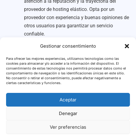
atención a la reputación y la trayectoria del
proveedor de hosting elástico. Opta por un
proveedor con experiencia y buenas opiniones de
otros usuarios para garantizar un servicio
confiable.
Flexibilidad de migración:
Asegúrate de que el
Gestionar consentimiento
proveedor de hosting elástico ofrezca la
posibilidad de migrar tu proyecto sin
Para ofrecer las mejores experiencias, utilizamos tecnologías como las
cookies para almacenar y/o acceder a la información del dispositivo. El
complicaciones en caso de que necesites cambiar
consentimiento de estas tecnologías nos permitirá procesar datos como el
comportamiento de navegación o las identificaciones únicas en este sitio.
de proveedor en el futuro.
No consentir o retirar el consentimiento, puede afectar negativamente a
ciertas características y funciones.
Hasta aquí nuestra comparativa de mejores hosting
elásticos de España. ¿Con cuál te quedas tú?
Aceptar
Denegar
Copyright © 2026 Mejor Hosting
Ver preferencias
Términos Legales